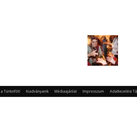
 Türkinfót!
Kiadványaink
Médiaajánlat
Impresszum
Adatkezelési Tá