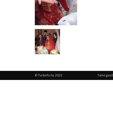
© Turkinfo.hu 2020
Támogasd a