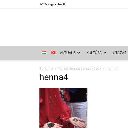
2026. augusztus 8.
AKTUÁLIS
KULTÚRA
UTAZÁS
Türkinfo
Török hennázási szokások
henna4
henna4