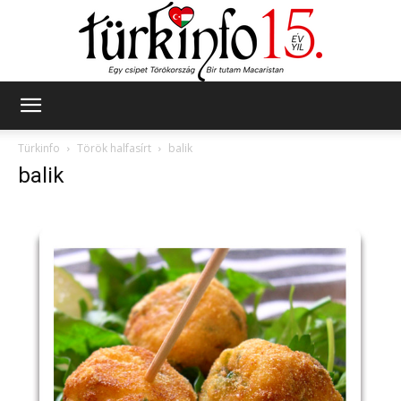
Türkinfo
Türkinfo
Török halfasírt
balik
balik