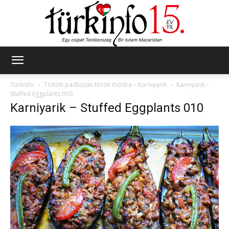
Türkinfo
Türkinfo
Töltött padlizsán török módra – Karnıyarık
Karniyarik -
Stuffed Eggplants 010
Karniyarik – Stuffed Eggplants 010