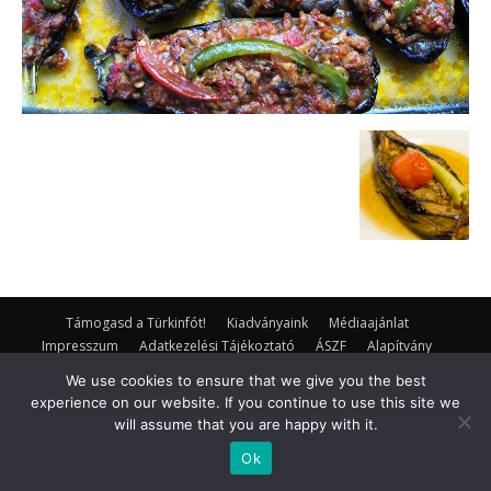
Támogasd a Türkinfót!
Kiadványaink
Médiaajánlat
Impresszum
Adatkezelési Tájékoztató
ÁSZF
Alapítvány
Rólunk
Kapcsolat
We use cookies to ensure that we give you the best
experience on our website. If you continue to use this site we
© Turkinfo.hu 2020
will assume that you are happy with it.
Ok