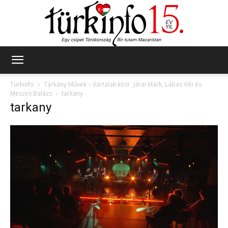
Türkinfo
Türkinfo
Tárkány Művek – Vártalak közr. Járai Márk, Lábas Viki és
Meszes Balázs
tarkany
tarkany