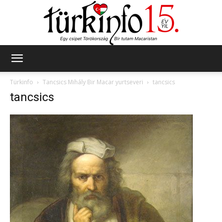
Türkinfo
Türkinfo
Tancsics Mihály Bir Macar yurtseveri
tancsics
tancsics