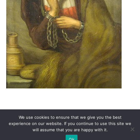
Támogasd a Türkinfót!
Kiadványaink
Médiaajánlat
We use cookies to ensure that we give you the best
Impresszum
Adatkezelési Tájékoztató
ÁSZF
Alapítvány
experience on our website. If you continue to use this site we
will assume that you are happy with it.
Rólunk
Kapcsolat
Ok