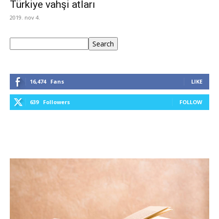
Türkiye vahşi atları
2019. nov 4.
Keresés
Search
16,474
Fans
LIKE
639
Followers
FOLLOW