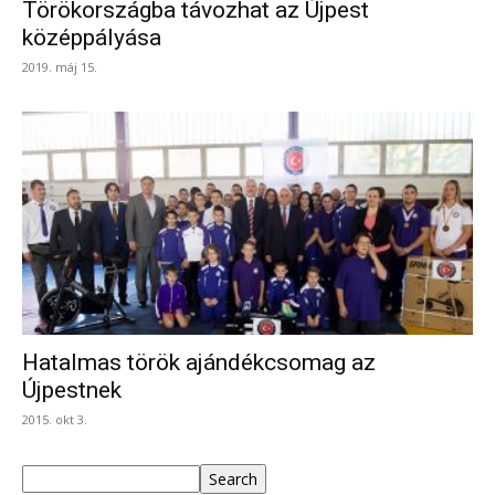
Törökországba távozhat az Újpest
középpályása
2019. máj 15.
Hatalmas török ajándékcsomag az
Újpestnek
2015. okt 3.
Keresés
Search