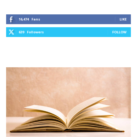
16,474
Fans
LIKE
639
Followers
FOLLOW