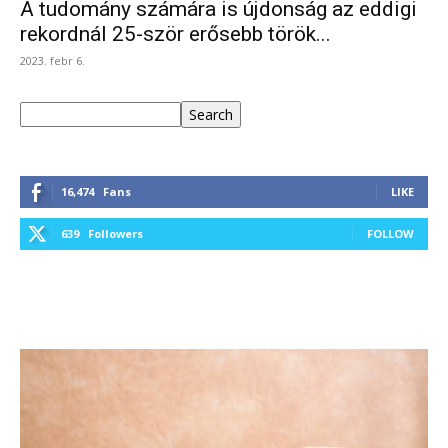
A tudomány számára is újdonság az eddigi
rekordnál 25-ször erősebb török...
2023. febr 6.
Keresés
Search
16,474
Fans
LIKE
639
Followers
FOLLOW