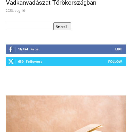
Vadkanvadászat Törökországban
2023. aug 16.
Keresés
Search
16,474
Fans
LIKE
639
Followers
FOLLOW