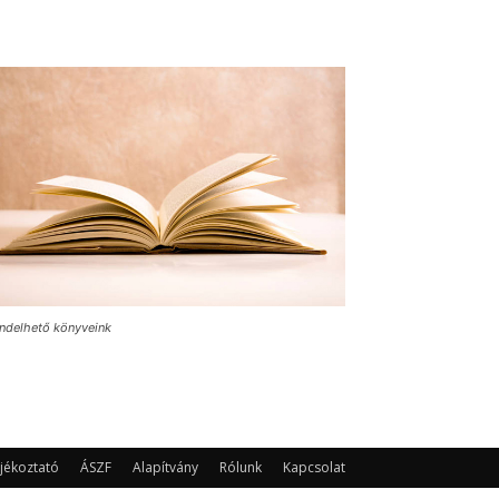
ndelhető könyveink
jékoztató
ÁSZF
Alapítvány
Rólunk
Kapcsolat