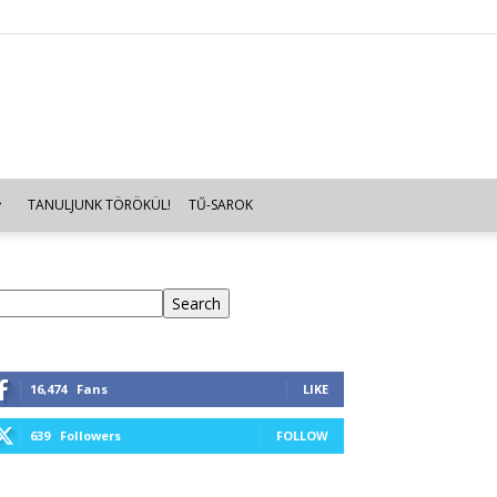
TANULJUNK TÖRÖKÜL!
TŰ-SAROK
eresés
Search
16,474
Fans
LIKE
639
Followers
FOLLOW