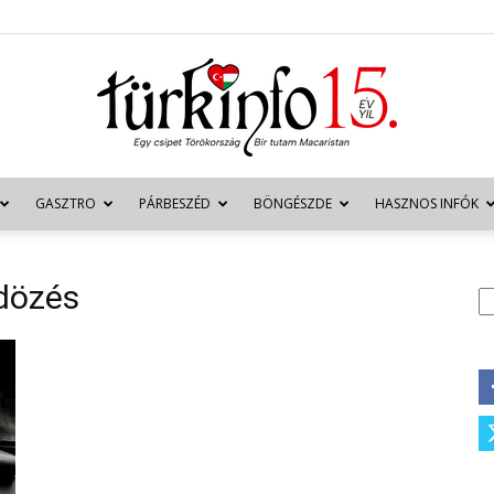
GASZTRO
PÁRBESZÉD
BÖNGÉSZDE
HASZNOS INFÓK
Türkinfo
ldözés
K