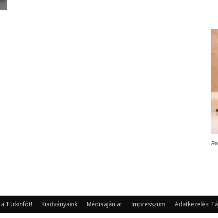
Re
 Türkinfót!
Kiadványaink
Médiaajánlat
Impresszum
Adatkezelési Tá