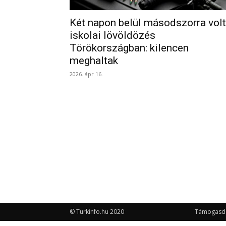
Két napon belül másodszorra volt
iskolai lövöldözés
Törökországban: kilencen
meghaltak
2026. ápr 16.
© Turkinfo.hu 2020
Támogasd a