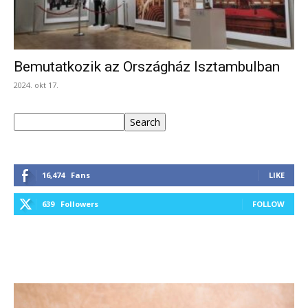
Bemutatkozik az Országház Isztambulban
2024. okt 17.
Keresés
Search
16,474
Fans
LIKE
639
Followers
FOLLOW