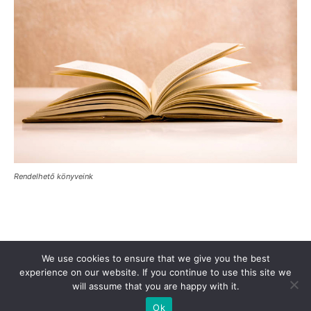
Rendelhető könyveink
Támogasd a Türkinfót!
Kiadványaink
Médiaajánlat
We use cookies to ensure that we give you the best
experience on our website. If you continue to use this site we
Impresszum
Adatkezelési Tájékoztató
ÁSZF
Alapítvány
will assume that you are happy with it.
Rólunk
Kapcsolat
Ok