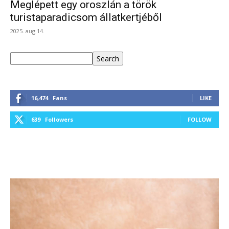
Meglépett egy oroszlán a török
turistaparadicsom állatkertjéből
2025. aug 14.
Keresés
Search
16,474
Fans
LIKE
639
Followers
FOLLOW