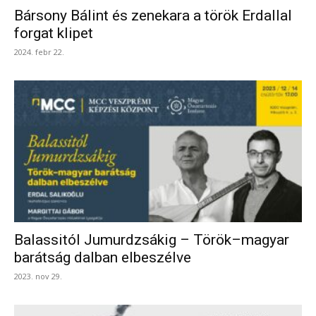
Bársony Bálint és zenekara a török Erdallal
forgat klipet
2024. febr 22.
Balassitól Jumurdzsákig – Török–magyar
barátság dalban elbeszélve
2023. nov 29.