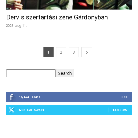
Dervis szertartási zene Gárdonyban
2023. aug 11.
1
2
3
Keresés
Search
16,474
Fans
LIKE
639
Followers
FOLLOW