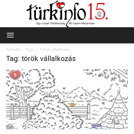
Türkinfo
Türkinfo
Tags
Török vállalkozás
Tag: török vállalkozás