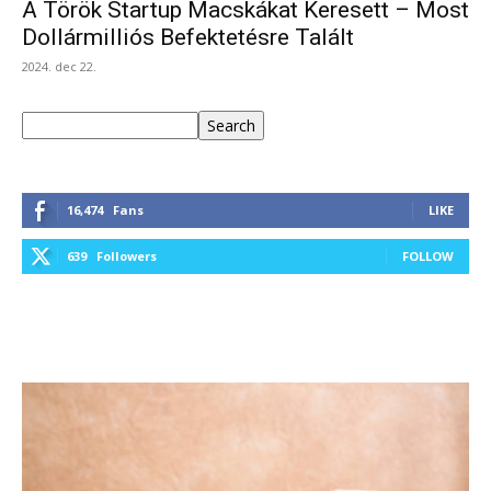
A Török Startup Macskákat Keresett – Most
Dollármilliós Befektetésre Talált
2024. dec 22.
Keresés
Search
16,474
Fans
LIKE
639
Followers
FOLLOW