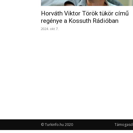
Horváth Viktor Török tükör című
regénye a Kossuth Rádióban
2024. okt 7.
© Turkinfo.hu 2020
Támogasd a