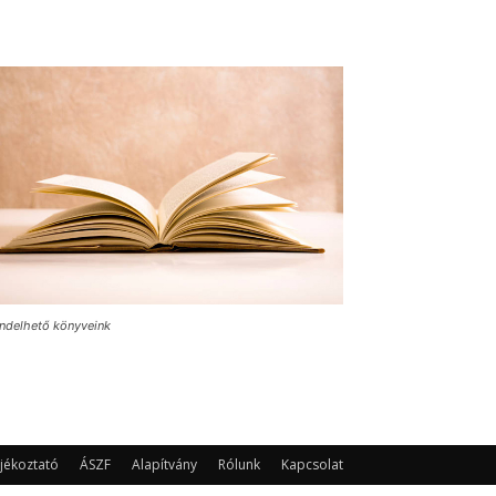
ndelhető könyveink
jékoztató
ÁSZF
Alapítvány
Rólunk
Kapcsolat