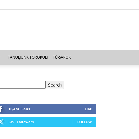
TANULJUNK TÖRÖKÜL!
TŰ-SAROK
eresés
Search
16,474
Fans
LIKE
639
Followers
FOLLOW