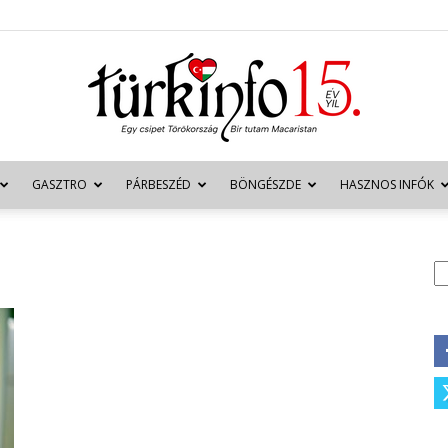
GASZTRO
PÁRBESZÉD
BÖNGÉSZDE
HASZNOS INFÓK
Türkinfo
K