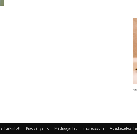
Re
 Türkinfót!
Kiadványaink
Médiaajánlat
Impresszum
Adatkezelési Tá