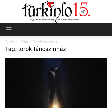
Türkinfo
Türkinfo
Tags
Török táncszinház
Tag: török táncszinház