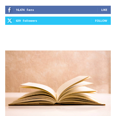
16,474
Fans
LIKE
639
Followers
FOLLOW