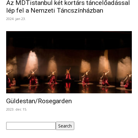
Az MDTistanbul két kortárs táncelőadással
lép fel a Nemzeti Táncszínházban
2024. jan 23.
Güldestan/Rosegarden
2023. dec 15.
Keresés
Search