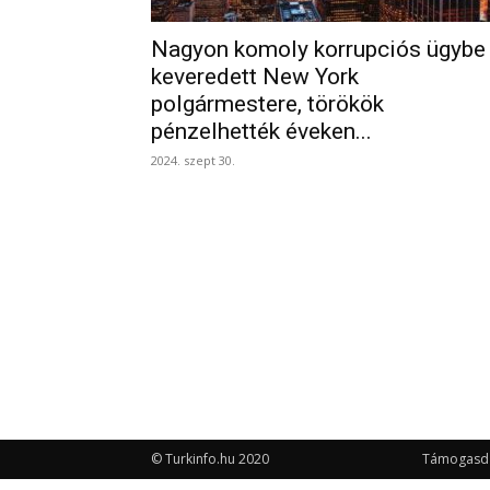
Nagyon komoly korrupciós ügybe
keveredett New York
polgármestere, törökök
pénzelhették éveken...
2024. szept 30.
© Turkinfo.hu 2020
Támogasd a