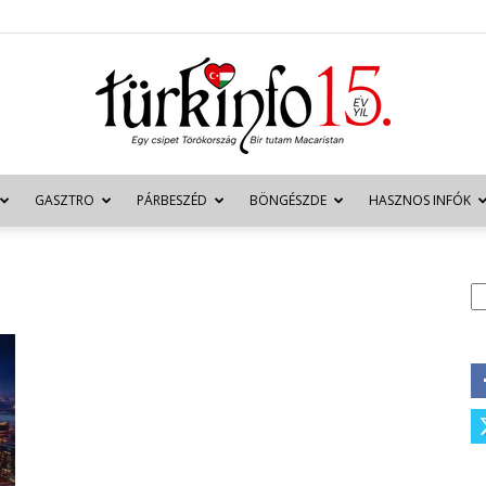
GASZTRO
PÁRBESZÉD
BÖNGÉSZDE
HASZNOS INFÓK
Türkinfo
K