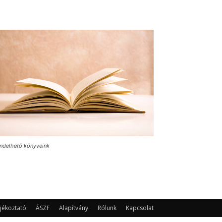
ndelhető könyveink
jékoztató
ÁSZF
Alapítvány
Rólunk
Kapcsolat