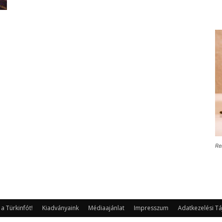
Re
 Türkinfót!
Kiadványaink
Médiaajánlat
Impresszum
Adatkezelési Tá