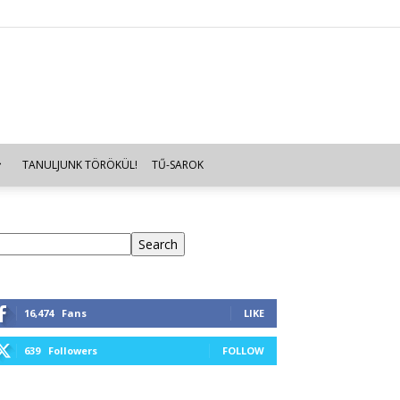
TANULJUNK TÖRÖKÜL!
TŰ-SAROK
eresés
Search
16,474
Fans
LIKE
639
Followers
FOLLOW