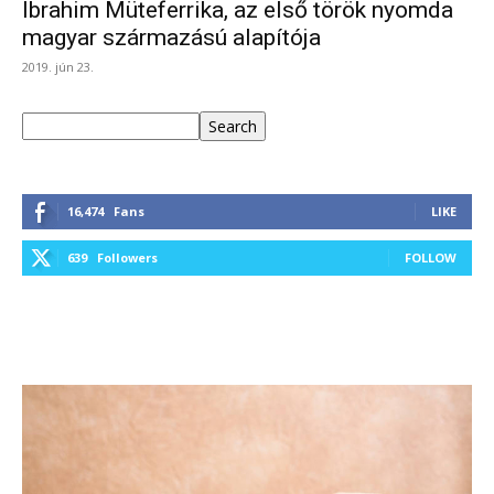
Ibrahim Müteferrika, az első török nyomda
magyar származású alapítója
2019. jún 23.
Keresés
Search
16,474
Fans
LIKE
639
Followers
FOLLOW