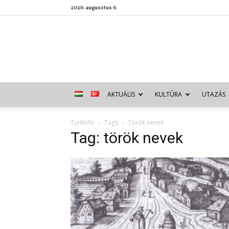
2026. augusztus 6.
AKTUÁLIS
KULTÚRA
UTAZÁS
Türkinfo
Tags
Török nevek
Tag: török nevek