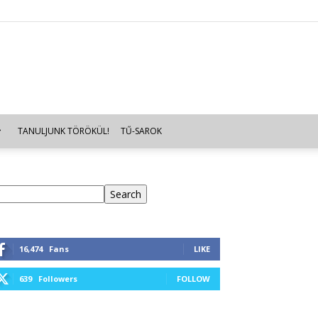
TANULJUNK TÖRÖKÜL!
TŰ-SAROK
eresés
Search
16,474
Fans
LIKE
639
Followers
FOLLOW