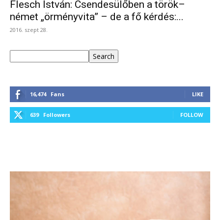
Flesch István: Csendesülőben a török–
német „örményvita” – de a fő kérdés:...
2016. szept 28.
Keresés
Search
16,474
Fans
LIKE
639
Followers
FOLLOW