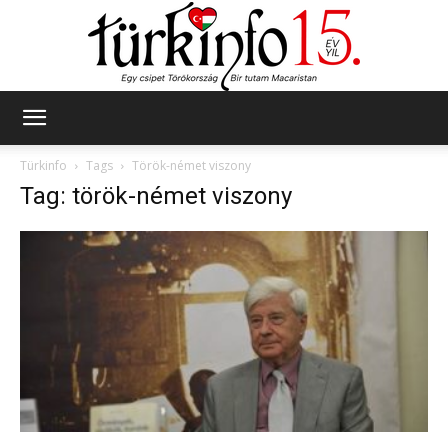
Türkinfo
Türkinfo
Tags
Török-német viszony
Tag: török-német viszony