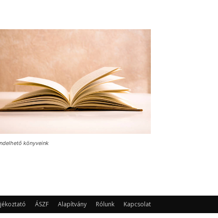
ndelhető könyveink
jékoztató
ÁSZF
Alapítvány
Rólunk
Kapcsolat