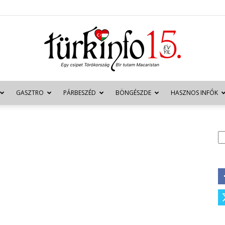
GASZTRO
PÁRBESZÉD
BÖNGÉSZDE
HASZNOS INFÓK
Türkinfo
K