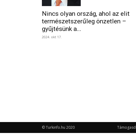
Nincs olyan ország, ahol az elit
természetszerűleg önzetlen –
gyűjtésünk a...
2024. okt 17.
© Turkinfo.hu 2020
Támogasd a