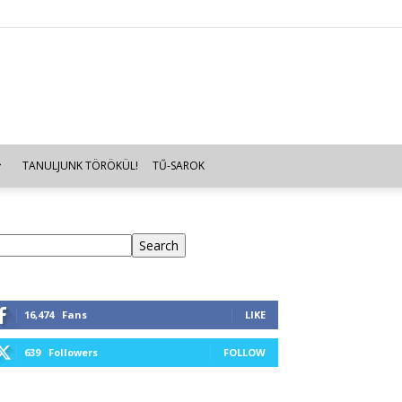
TANULJUNK TÖRÖKÜL!
TŰ-SAROK
eresés
Search
16,474
Fans
LIKE
639
Followers
FOLLOW