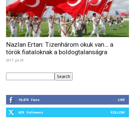
Nazlan Ertan: Tizenhárom okuk van… a
török fiataloknak a boldogtalanságra
2017. júl 29.
Keresés
Search
16,474
Fans
LIKE
639
Followers
FOLLOW