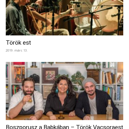
Török est
2019. márc 13.
Boszporusz a Babkában – Török Vacsoraest