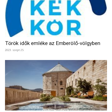
Török idők emléke az Emberölő-völgyben
2023. szept 25.