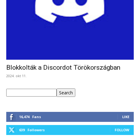
Blokkolták a Discordot Törökországban
2024. okt 11.
Keresés
Search
16,474
Fans
LIKE
639
Followers
FOLLOW