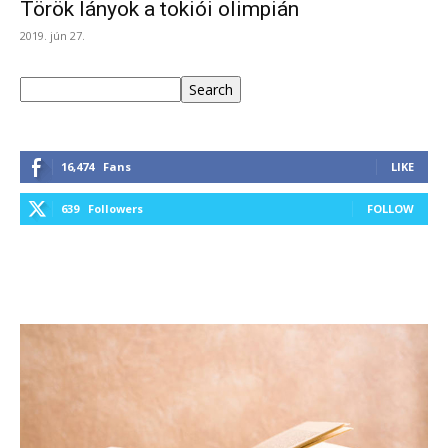
Török lányok a tokiói olimpián
2019. jún 27.
Keresés
Search
16,474
Fans
LIKE
639
Followers
FOLLOW