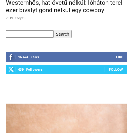
Westernhős, hatlövetű nélkül: lóháton terel
ezer bivalyt gond nélkül egy cowboy
2019. szept 6.
Keresés
Search
16,474
Fans
LIKE
639
Followers
FOLLOW