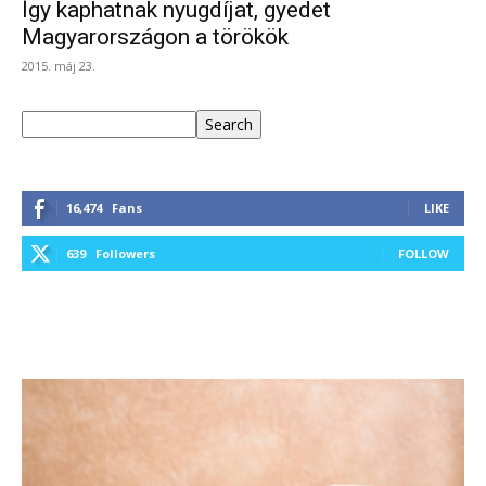
Így kaphatnak nyugdíjat, gyedet
Magyarországon a törökök
2015. máj 23.
Keresés
Search
16,474
Fans
LIKE
639
Followers
FOLLOW