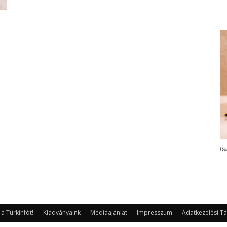
Re
 Türkinfót!
Kiadványaink
Médiaajánlat
Impresszum
Adatkezelési Tá