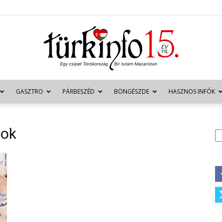
GASZTRO
PÁRBESZÉD
BÖNGÉSZDE
HASZNOS INFÓK
Türkinfo
sok
K