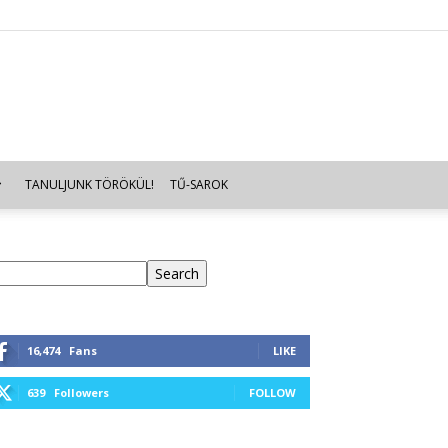
TANULJUNK TÖRÖKÜL!
TŰ-SAROK
eresés
Search
16,474
Fans
LIKE
639
Followers
FOLLOW