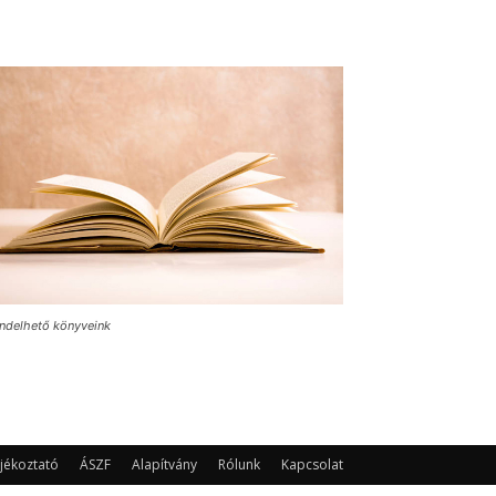
ndelhető könyveink
jékoztató
ÁSZF
Alapítvány
Rólunk
Kapcsolat