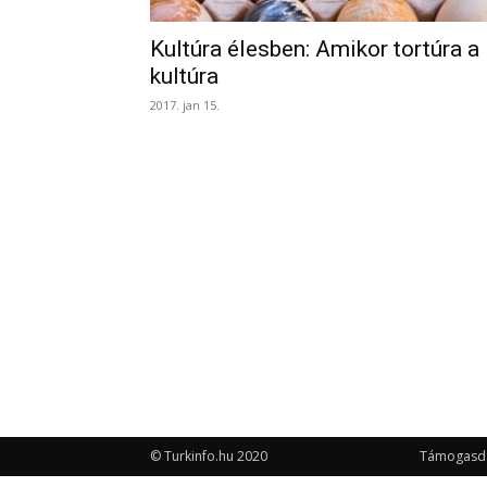
Kultúra élesben: Amikor tortúra a
kultúra
2017. jan 15.
© Turkinfo.hu 2020
Támogasd a