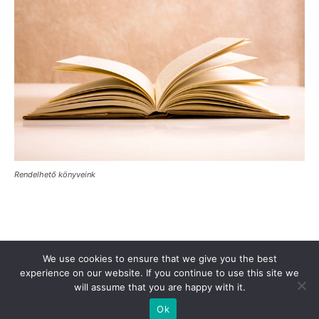
Rendelhető könyveink
Támogasd a Türkinfót!
Kiadványaink
Médiaajánlat
We use cookies to ensure that we give you the best
experience on our website. If you continue to use this site we
Impresszum
Adatkezelési Tájékoztató
ÁSZF
Alapítvány
will assume that you are happy with it.
Rólunk
Kapcsolat
Ok
© Turkinfo.hu 2020