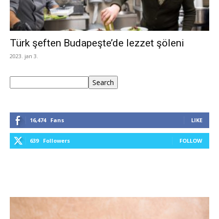
Türk şeften Budapeşte’de lezzet şöleni
2023. jan 3.
Keresés
Search
16,474
Fans
LIKE
639
Followers
FOLLOW