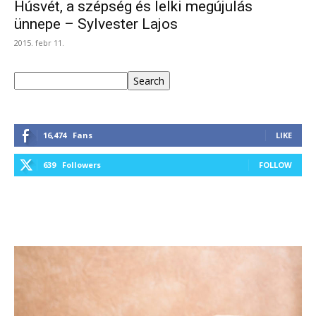
Húsvét, a szépség és lelki megújulás
ünnepe – Sylvester Lajos
2015. febr 11.
Keresés
Search
16,474
Fans
LIKE
639
Followers
FOLLOW