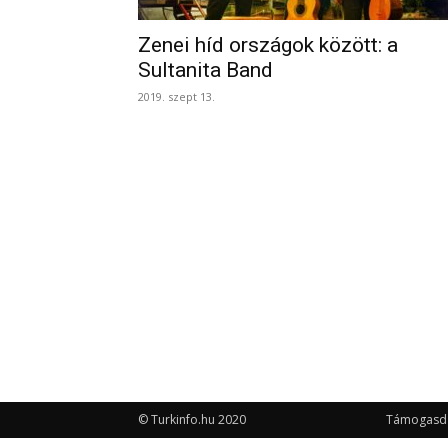
Zenei híd országok között: a
Sultanita Band
2019. szept 13.
© Turkinfo.hu 2020
Támogasd a