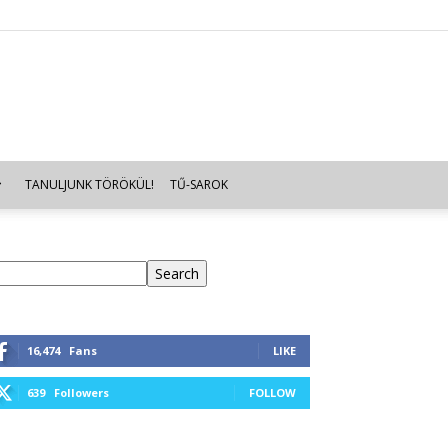
TANULJUNK TÖRÖKÜL!
TŰ-SAROK
eresés
Search
16,474
Fans
LIKE
639
Followers
FOLLOW