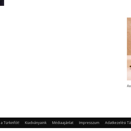
Re
 Türkinfót!
Kiadványaink
Médiaajánlat
Impresszum
Adatkezelési Tá