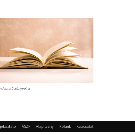
ndelhető könyveink
jékoztató
ÁSZF
Alapítvány
Rólunk
Kapcsolat