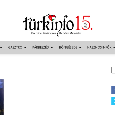
GASZTRO
PÁRBESZÉD
BÖNGÉSZDE
HASZNOS INFÓK
Türkinfo
K