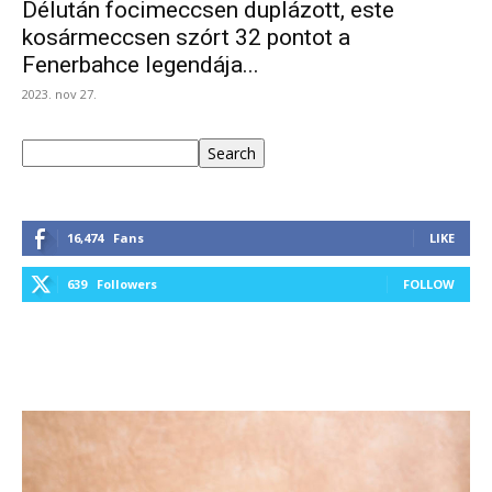
Délután focimeccsen duplázott, este
kosármeccsen szórt 32 pontot a
Fenerbahce legendája...
2023. nov 27.
Keresés
Search
16,474
Fans
LIKE
639
Followers
FOLLOW