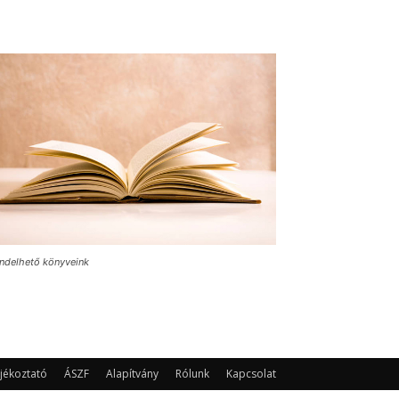
ndelhető könyveink
jékoztató
ÁSZF
Alapítvány
Rólunk
Kapcsolat