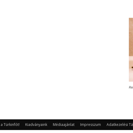
Re
 Türkinfót!
Kiadványaink
Médiaajánlat
Impresszum
Adatkezelési Tá