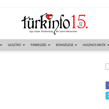
GASZTRO
PÁRBESZÉD
BÖNGÉSZDE
HASZNOS INFÓK
Türkinfo
K