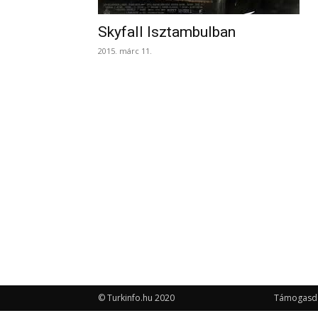
Skyfall Isztambulban
2015. márc 11.
© Turkinfo.hu 2020
Támogasd a