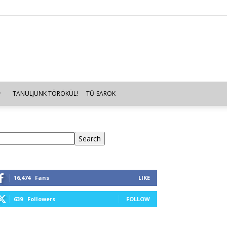
TANULJUNK TÖRÖKÜL!
TŰ-SAROK
eresés
Search
16,474
Fans
LIKE
639
Followers
FOLLOW