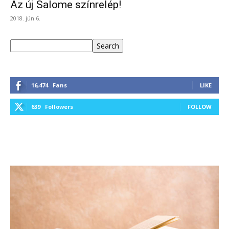
Az új Salome színrelép!
2018. jún 6.
Keresés
Search
16,474
Fans
LIKE
639
Followers
FOLLOW