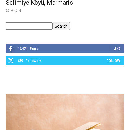
Selimiye Köyü, Marmaris
2016. júl 4.
Keresés
Search
16,474
Fans
LIKE
639
Followers
FOLLOW