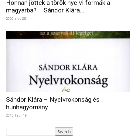
Honnan jöttek a török nyelvi formák a
magyarba? – Sándor Klára...
2020. nov 25.
Sán­dor Klára – Nyelvrokonság és
hunhagyomány
2015. febr 19.
Keresés
Search