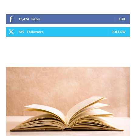
16,474
Fans
LIKE
639
Followers
FOLLOW