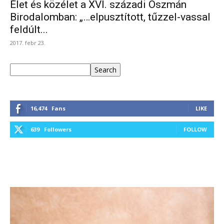
Élet és közélet a XVI. századi Oszmán
Birodalomban: „…elpusztított, tűzzel-vassal
feldúlt...
2017. febr 23.
Keresés
Search
16,474
Fans
LIKE
639
Followers
FOLLOW