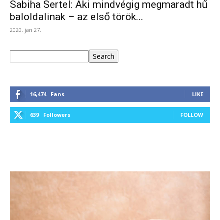
Sabiha Sertel: Aki mindvégig megmaradt hű
baloldalinak – az első török...
2020. jan 27.
Keresés
Search
16,474
Fans
LIKE
639
Followers
FOLLOW