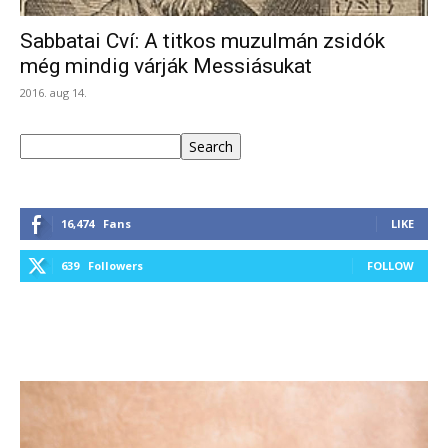
Sabbatai Cví: A titkos muzulmán zsidók
még mindig várják Messiásukat
2016. aug 14.
Keresés
Search
16,474
Fans
LIKE
639
Followers
FOLLOW