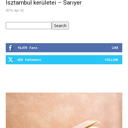
Isztambul kerületei – Sarıyer
2016. ápr 22.
Keresés
Search
16,474
Fans
LIKE
639
Followers
FOLLOW