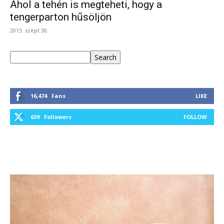
Ahol a tehén is megteheti, hogy a
tengerparton hűsöljön
2015. szept 30.
Keresés
Search
16,474
Fans
LIKE
639
Followers
FOLLOW