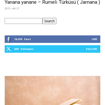
Yanana yanane – Rumeli Türküsü ( Jarnana )
2015. okt 21.
Keresés
Search
16,474
Fans
LIKE
639
Followers
FOLLOW