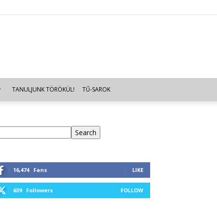
TANULJUNK TÖRÖKÜL!
TŰ-SAROK
eresés
Search
16,474
Fans
LIKE
639
Followers
FOLLOW