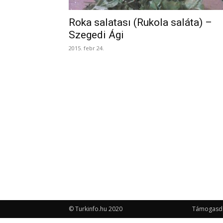
Roka salatası (Rukola saláta) –
Szegedi Ági
2015. febr 24.
© Turkinfo.hu 2020
Támogasd a