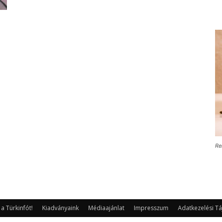
Re
 Türkinfót!
Kiadványaink
Médiaajánlat
Impresszum
Adatkezelési Tá