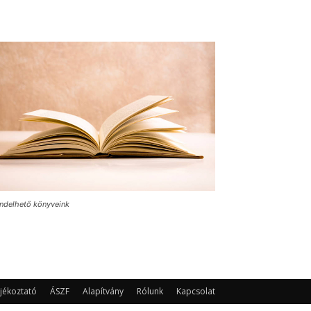
ndelhető könyveink
jékoztató
ÁSZF
Alapítvány
Rólunk
Kapcsolat