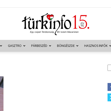
GASZTRO
PÁRBESZÉD
BÖNGÉSZDE
HASZNOS INFÓK
Türkinfo
K