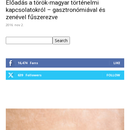
Előadás a török-magyar történelmi
kapcsolatokról – gasztronómiával és
zenével fűszerezve
2016. nov 2.
Keresés
Search
16,474
Fans
LIKE
639
Followers
FOLLOW