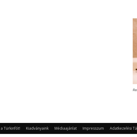
Re
 Türkinfót!
Kiadványaink
Médiaajánlat
Impresszum
Adatkezelési Tá