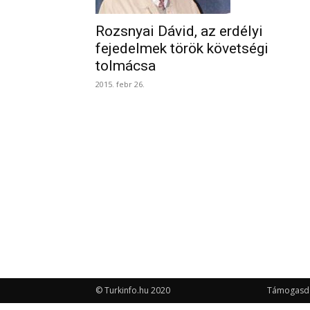
Rozsnyai Dávid, az erdélyi
fejedelmek török követségi
tolmácsa
2015. febr 26.
© Turkinfo.hu 2020
Támogasd a