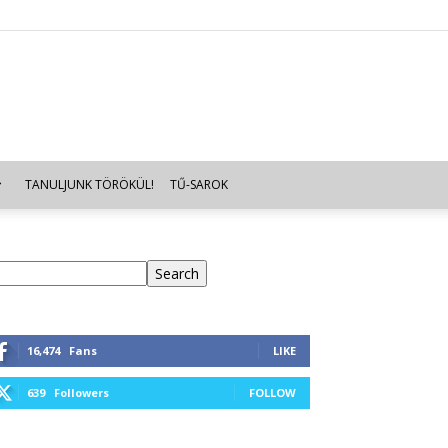
TANULJUNK TÖRÖKÜL!
TŰ-SAROK
eresés
Search
16,474
Fans
LIKE
639
Followers
FOLLOW