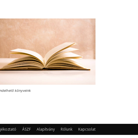
ndelhető könyveink
jékoztató
ÁSZF
Alapítvány
Rólunk
Kapcsolat