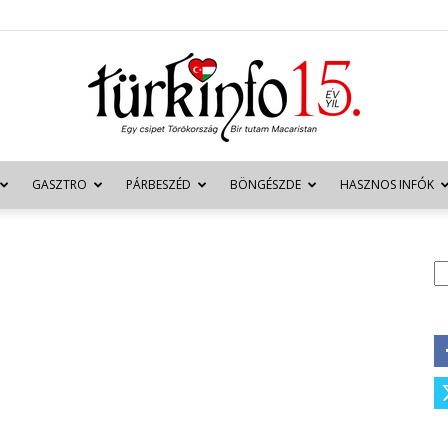
GASZTRO
PÁRBESZÉD
BÖNGÉSZDE
HASZNOS INFÓK
Türkinfo
K