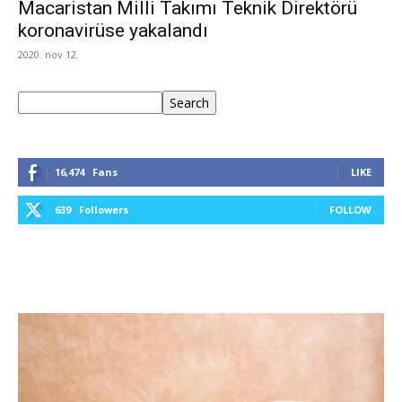
Macaristan Milli Takımı Teknik Direktörü
koronavirüse yakalandı
2020. nov 12.
Keresés
Search
16,474
Fans
LIKE
639
Followers
FOLLOW