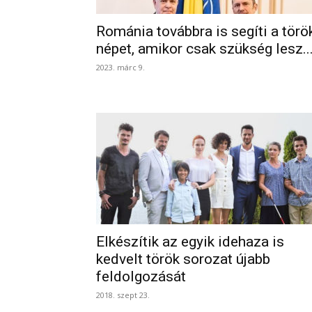
Románia továbbra is segíti a törö
népet, amikor csak szükség lesz..
2023. márc 9.
Elkészítik az egyik idehaza is
kedvelt török sorozat újabb
feldolgozását
2018. szept 23.