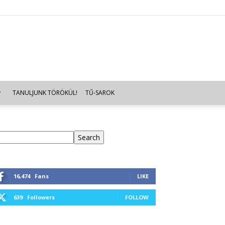
TANULJUNK TÖRÖKÜL!
TŰ-SAROK
eresés
Search
16,474
Fans
LIKE
639
Followers
FOLLOW