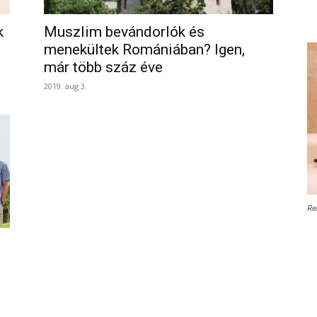
k
Muszlim bevándorlók és
.
menekültek Romániában? Igen,
már több száz éve
2019. aug 3.
Re