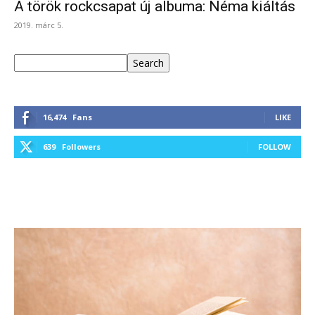
A török rockcsapat új albuma: Néma kiáltás
2019. márc 5.
Keresés
Search
16,474
Fans
LIKE
639
Followers
FOLLOW