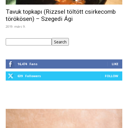
Tavuk topkapı (Rizzsel töltött csirkecomb
törökösen) – Szegedi Ági
2019. márc 9.
Keresés
Search
16,474
Fans
LIKE
639
Followers
FOLLOW